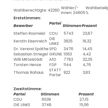
Wähler/-
Wahlbeteili
Wahlberechtigte: 42260
innen: 24605
%
Erststimmen:
Partei
Bewerber
Stimmen
Prozent
Steffen Rosmeisl
CDU
5743
23,87
DIE
Kerstin Eisenreich
3925
16,32
LINKE
Dr. Verena Späthe
SPD
3476
14,45
Sebastian Striegel
GRÜNE
1063
4,42
Willi Mittelstädt
AfD
7783
32,35
Torsten Henze
FDP
1144
4,76
STATT
Thomas Rahaus
922
3,83
Partei
Zweitstimme:
Partei
Stimmen
Prozent
CDU
6539
27,15
DIE LINKE
3748
15,56