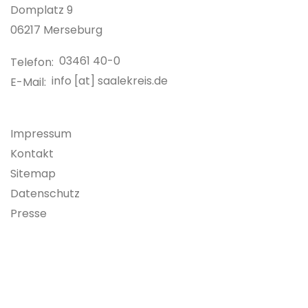
Link zur Google-Maps Navigation
Domplatz 9
06217 Merseburg
03461 40-0
info [at] saalekreis.de
Impressum
Kontakt
Sitemap
Datenschutz
Presse