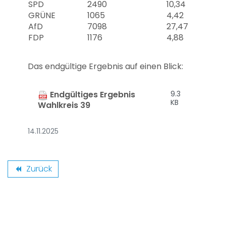
SPD
2490
10,34
GRÜNE
1065
4,42
AfD
7098
27,47
FDP
1176
4,88
Das endgültige Ergebnis auf einen Blick:
Endgültiges Ergebnis
9.3
KB
Wahlkreis 39
14.11.2025
Zurück
backward