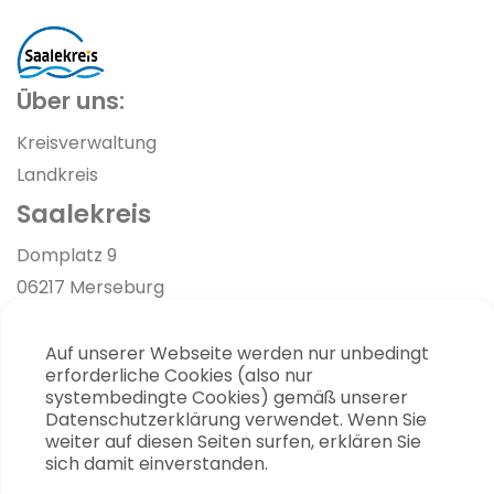
Über uns:
Kreisverwaltung
Landkreis
Saalekreis
Link zur Google-Maps Navigation
Domplatz 9
06217 Merseburg
03461 40-0
Auf unserer Webseite werden nur unbedingt
info [at] saalekreis.de
erforderliche Cookies (also nur
systembedingte Cookies) gemäß unserer
Datenschutzerklärung verwendet. Wenn Sie
weiter auf diesen Seiten surfen, erklären Sie
Impressum
sich damit einverstanden.
Kontakt