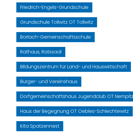
Friedrich-Engels-Grundschule
Grundschule Tollwitz OT Tollwitz
Borlach-Gemeinschaftsschule
Rathaus, Ratssaal
Bildungszentrum für Land- und Hauswirtschaft
Bürger- und Vereinshaus
Dorfgemeinschaftshaus Jugendclub OT Nempit
Haus der Begegnung OT Oebles-Schlechtewitz
Kita Spatzennest