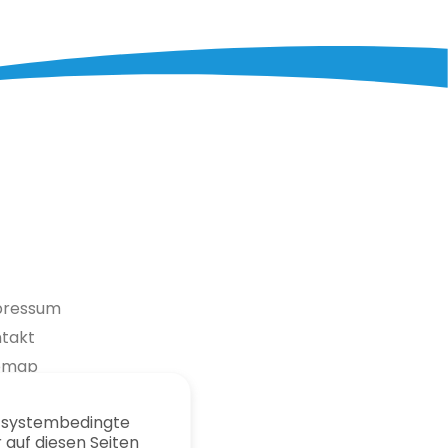
pressum
takt
temap
enschutz
r systembedingte
sse
auf diesen Seiten