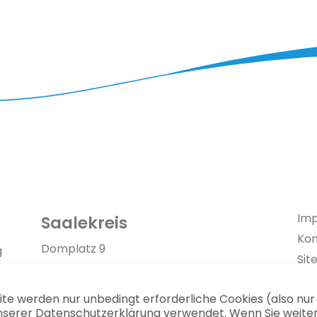
Im
Saalekreis
Kon
Link zur Google-Maps Navigation
Domplatz 9
g
Si
06217 Merseburg
Dat
te werden nur unbedingt erforderliche Cookies (also nu
Pre
03461 40-0
serer Datenschutzerklärung verwendet. Wenn Sie weiter 