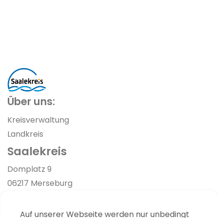
Über uns:
Kreisverwaltung
Landkreis
Saalekreis
Link zur Google-Maps Navigation
Domplatz 9
06217 Merseburg
03461 40-0
Auf unserer Webseite werden nur unbedingt