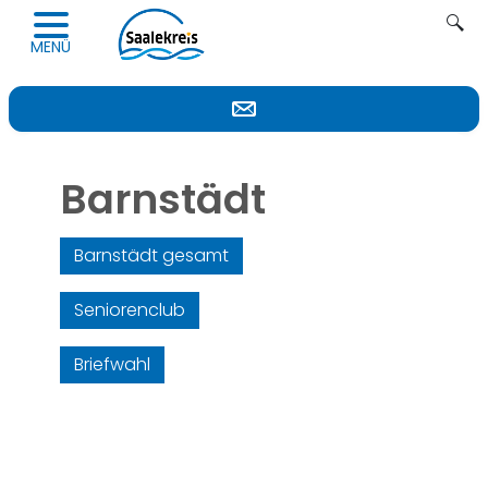
Navigation öffnen
Suc
MENÜ
Barnstädt
Barnstädt gesamt
Seniorenclub
Briefwahl