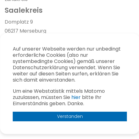
Saalekreis
Link zur Google-Maps Navigation
Domplatz 9
06217 Merseburg
03461 40-0
Auf unserer Webseite werden nur unbedingt
info [at] saalekreis.de
erforderliche Cookies (also nur
systembedingte Cookies) gemäß unserer
Datenschutzerklärung verwendet. Wenn Sie
weiter auf diesen Seiten surfen, erklären Sie
Impressum
sich damit einverstanden.
Kontakt
Um eine Webstatistik mittels Matomo
Sitemap
zuzulassen, müssten Sie
hier
bitte Ihr
Einverständnis geben. Danke.
Datenschutz
Presse
Verstanden